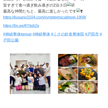
旨すぎて食べ過ぎ飲み過ぎの2泊３日
最高な仲間たちと、最高に楽しかったです
https://kusano3104.com/symptomscat/post-1909/
https://lin.ee/6Ybdi2q
#神経整体tgroup
#神経整体
#くさの針灸整体院
#戸田市
#
戸田公園