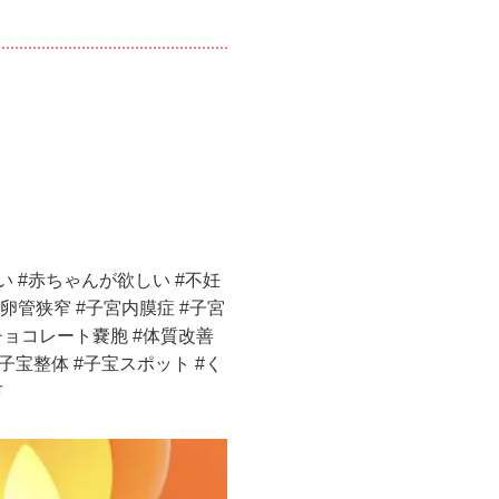
い #赤ちゃんが欲しい #不妊
#卵管狭窄 #子宮内膜症 #子宮
チョコレート嚢胞 #体質改善
#子宝整体 #子宝スポット #く
市