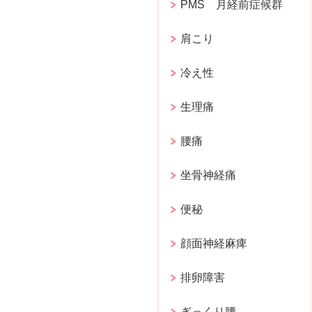
PMS 月経前症候群
肩こり
冷え性
生理痛
腰痛
坐骨神経痛
便秘
顔面神経麻痺
排卵障害
ぎっくり腰