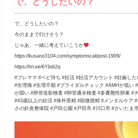
で、どうしたいの？
で、どうしたいの？
今のままで行けそう？
じゃあ、一緒に考えていこうか
https://kusano3104.com/symptomscat/post-1909/
https://lin.ee/6Ybdi2q
#プレママ #ベビ待ち #妊活 #妊活アカウント #妊娠した
#生理痛 #生理不順 #ブライダルチェック #AMHが低い 
が固い #卵管造影検査 #卵管通水検査 #多嚢胞性卵巣 #
#43歳以上の妊活 #体外受精 #顕微授精 #メンタルケア 
さの針灸整体院 #戸田公園 #戸田市 #川口市 #さいたま