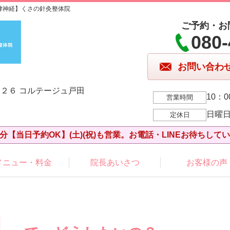
律神経】くさの針灸整体院
ご予約・お
080-
お問い合わ
２６ コルテージュ戸田
10：0
営業時間
日曜
定休日
分【当日予約OK】(土)(祝)も営業。お電話・LINEお待ちして
メニュー・料金
院長あいさつ
お客様の声