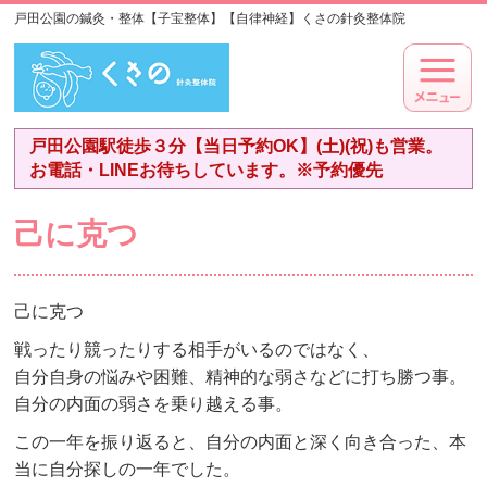
戸田公園の鍼灸・整体【子宝整体】【自律神経】くさの針灸整体院
戸田公園駅徒歩３分【当日予約OK】(土)(祝)も営業。
お電話・LINEお待ちしています。※予約優先
己に克つ
己に克つ
戦ったり競ったりする相手がいるのではなく、
自分自身の悩みや困難、精神的な弱さなどに打ち勝つ事。
自分の内面の弱さを乗り越える事。
この一年を振り返ると、自分の内面と深く向き合った、本
当に自分探しの一年でした。