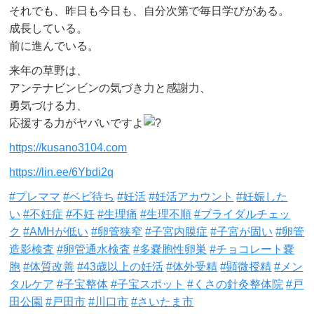
それでも、昨日も今日も、自分次第で毎日学びがある。
成長している。
前に進んでいる。
来年の草野は、
アンテナビンビンの気づき力と感謝力、
勇気づける力、
応援する力がヤバいですよ
https://kusano3104.com
https://lin.ee/6Ybdi2q
#プレママ
#ベビ待ち
#妊活
#妊活アカウント
#妊娠した
い
#不妊症
#不妊
#生理痛
#生理不順
#ブライダルチェッ
ク
#AMHが低い
#卵管狭窄
#子宮内膜症
#子宮が固い
#卵管
造影検査
#卵管通水検査
#多嚢胞性卵巣
#チョコレート嚢
胞
#体質改善
#43歳以上の妊活
#体外受精
#顕微授精
#メン
タルケア
#子宝整体
#子宝スポット
#くさの針灸整体院
#戸
田公園
#戸田市
#川口市
#さいたま市