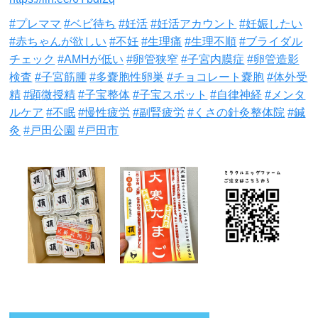
#プレママ
#ベビ待ち
#妊活
#妊活アカウント
#妊娠したい
#赤ちゃんが欲しい
#不妊
#生理痛
#生理不順
#ブライダル
チェック
#AMHが低い
#卵管狭窄
#子宮内膜症
#卵管造影
検査
#子宮筋腫
#多嚢胞性卵巣
#チョコレート嚢胞
#体外受
精
#顕微授精
#子宝整体
#子宝スポット
#自律神経
#メンタ
ルケア
#不眠
#慢性疲労
#副腎疲労
#くさの針灸整体院
#鍼
灸
#戸田公園
#戸田市