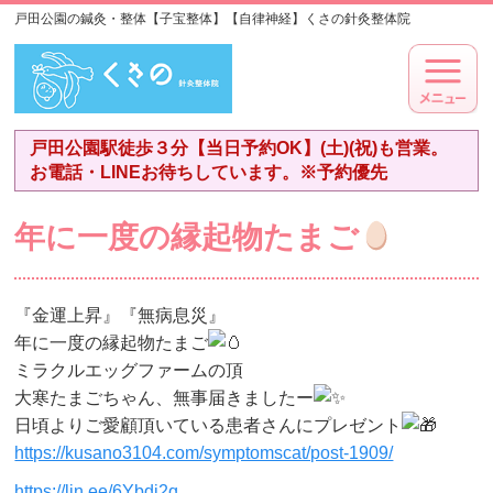
戸田公園の鍼灸・整体【子宝整体】【自律神経】くさの針灸整体院
戸田公園駅徒歩３分【当日予約OK】(土)(祝)も営業。
お電話・LINEお待ちしています。※予約優先
年に一度の縁起物たまご
『金運上昇』『無病息災』
年に一度の縁起物たまご
ミラクルエッグファームの頂
大寒たまごちゃん、無事届きましたー
日頃よりご愛顧頂いている患者さんにプレゼント
https://kusano3104.com/symptomscat/post-1909/
https://lin.ee/6Ybdi2q