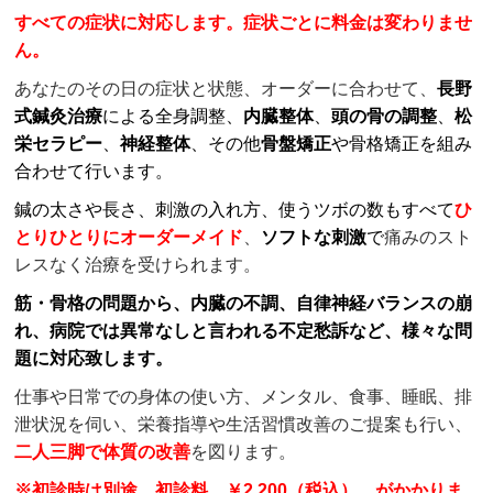
すべての症状に対応します。症状ごとに料金は変わりませ
ん。
あなたのその日の症状と状態、オーダーに合わせて、
長野
式鍼灸治療
による全身調整、
内臓整体
、
頭の骨の調整
、
松
栄セラピー
、
神経整体
、その他
骨盤矯正
や骨格矯正を組み
合わせて行います。
鍼の太さや長さ、刺激の入れ方、使うツボの数もすべて
ひ
とりひとりにオーダーメイド
、
ソフトな刺激
で
痛みのスト
レスなく治療を受けられます。
筋・骨格の問題から、内臓の不調、自律神経バランスの崩
れ、病院では異常なしと言われる不定愁訴など、様々な問
題に対応致します。
仕事や日常での身体の使い方、メンタル、食事、睡眠、排
泄状況を伺い、栄養指導や生活習慣改善のご提案も行い、
二人三脚で
体質の改善
を図ります。
※初診時は別途、初診料 ￥2,200（税込） がかかりま