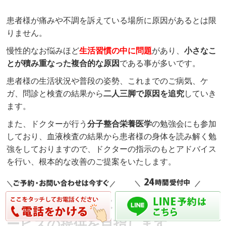
患者様が痛みや不調を訴えている場所に原因があるとは限
りません。
慢性的なお悩みほど
生活習慣の中に問題
があり、
小さなこ
とが積み重なった
複合的
な原因
である事が多いです。
患者様の生活状況や普段の姿勢、これまでのご病気、ケ
ガ、問診と検査の結果から
二人三脚で原因を追究
していき
ます。
また、ドクターが行う
分子整合栄養医学
の勉強会にも参加
しており、血液検査の結果から患者様の身体を読み解く勉
強をしておりますので、ドクターの指示のもとアドバイス
を行い、根本的な改善のご提案をいたします。
常に研鑽し、より良い施術・サ
ービスの提供を目指します。