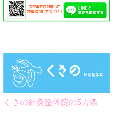
くさの針灸整体院の5カ条