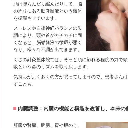
頭は膨らんだり縮んだりして、脳
の周りにある脳脊髄液という液体
を循環させています。
ストレスや自律神経バランスの失
調により、頭や首がカチカチに固
くなると、脳脊髄液の循環が悪く
なり、様々な不調が出てきます。
くさの針灸整体院では、そっと頭に触れる程度の力で頭
吸という命のリズムを取り戻します。
気持ちがよく多くの方が眠ってしまうので、患者さんは
すことも。
内臓調整：内臓の機能と構造を改善し、本来の
肝臓や腎臓、脾臓、胃や胆のう、