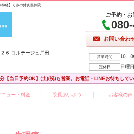
律神経】くさの針灸整体院
ご予約・お
080-
お問い合わ
２６ コルテージュ戸田
10：0
営業時間
日曜
定休日
分【当日予約OK】(土)(祝)も営業。お電話・LINEお待ちして
メニュー・料金
院長あいさつ
お客様の声