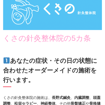
くさの針灸整体院の5カ条
あなたの症状・その日の状態に
合わせたオーダーメイドの施術を
行います。
くさの針灸整体院の施術は、
長野式鍼灸
、
内臓調整
、
頭蓋
調整
、
松栄セラピー
、
神経整体
、その他
骨盤矯正
や
骨格矯