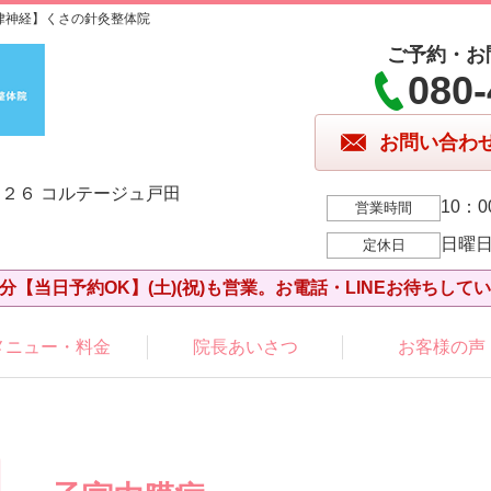
律神経】くさの針灸整体院
ご予約・お
080-
お問い合わ
２６ コルテージュ戸田
10：0
営業時間
日曜
定休日
分【当日予約OK】(土)(祝)も営業。お電話・LINEお待ちして
メニュー・料金
院長あいさつ
お客様の声