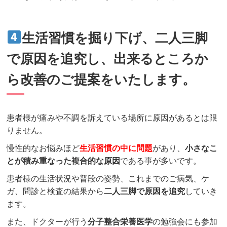
生活習慣を掘り下げ、二人三脚
で原因を追究し、出来るところか
ら改善のご提案をいたします。
患者様が痛みや不調を訴えている場所に原因があるとは限
りません。
慢性的なお悩みほど
生活習慣の中に問題
があり、
小さなこ
とが積み重なった
複合的
な原因
である事が多いです。
患者様の生活状況や普段の姿勢、これまでのご病気、ケ
ガ、問診と検査の結果から
二人三脚で原因を追究
していき
ます。
また、ドクターが行う
分子整合栄養医学
の勉強会にも参加