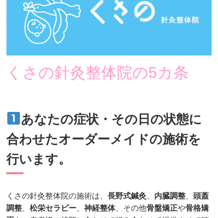
くさの針灸整体院の5カ条
あなたの症状・その日の状態に
合わせたオーダーメイドの施術を
行います。
くさの針灸整体院の施術は、
長野式鍼灸
、
内臓調整
、
頭蓋
調整
、
松栄セラピー
、
神経整体
、その他
骨盤矯正
や
骨格矯