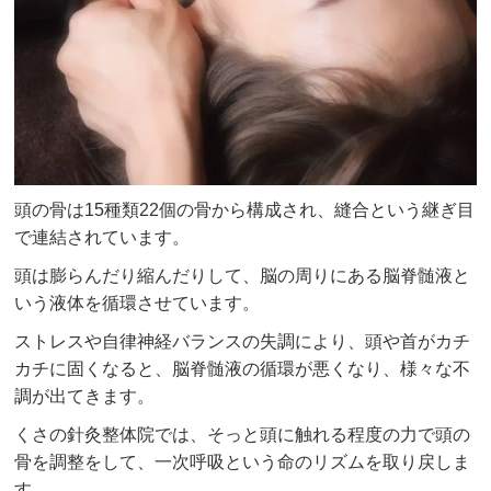
頭の骨は15種類22個の骨から構成され、縫合という継ぎ目
で連結されています。
頭は膨らんだり縮んだりして、脳の周りにある脳脊髄液と
いう液体を循環させています。
ストレスや自律神経バランスの失調により、頭や首がカチ
カチに固くなると、脳脊髄液の循環が悪くなり、様々な不
調が出てきます。
くさの針灸整体院では、そっと頭に触れる程度の力で頭の
骨を調整をして、一次呼吸という命のリズムを取り戻しま
す。