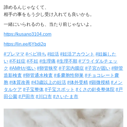
諦めるんじゃなくて、
相手の事をもう少し受け入れても良いかも。
一緒にいられるのも、当たり前じゃないよ。
https://kusano3104.com
https://lin.ee/6Ybdi2q
#プレママ
#ベビ待ち
#妊活
#妊活アカウント
#妊娠した
い
#不妊症
#不妊
#生理痛
#生理不順
#ブライダルチェッ
ク
#AMHが低い
#卵管狭窄
#子宮内膜症
#子宮が固い
#卵管
造影検査
#卵管通水検査
#多嚢胞性卵巣
#チョコレート嚢
胞
#体質改善
#43歳以上の妊活
#体外受精
#顕微授精
#メン
タルケア
#子宝整体
#子宝スポット
#くさの針灸整体院
#戸
田公園
#戸田市
#川口市
#さいたま市