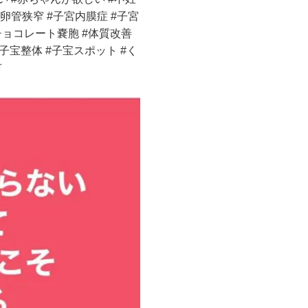
#卵管狭窄 #子宮内膜症 #子宮
チョコレート嚢胞 #体質改善
#子宝整体 #子宝スポット #く
市