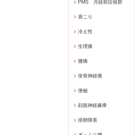
PMS 月経前症候群
肩こり
冷え性
生理痛
腰痛
坐骨神経痛
便秘
顔面神経麻痺
排卵障害
ぎっくり腰