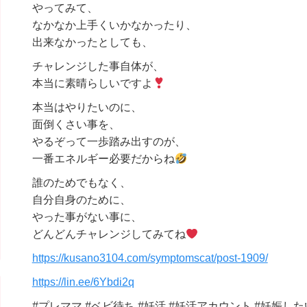
やってみて、
なかなか上手くいかなかったり、
出来なかったとしても、
チャレンジした事自体が、
本当に素晴らしいですよ
本当はやりたいのに、
面倒くさい事を、
やるぞって一歩踏み出すのが、
一番エネルギー必要だからね
誰のためでもなく、
自分自身のために、
やった事がない事に、
どんどんチャレンジしてみてね
https://kusano3104.com/symptomscat/post-1909/
https://lin.ee/6Ybdi2q
#プレママ #ベビ待ち #妊活 #妊活アカウント #妊娠した