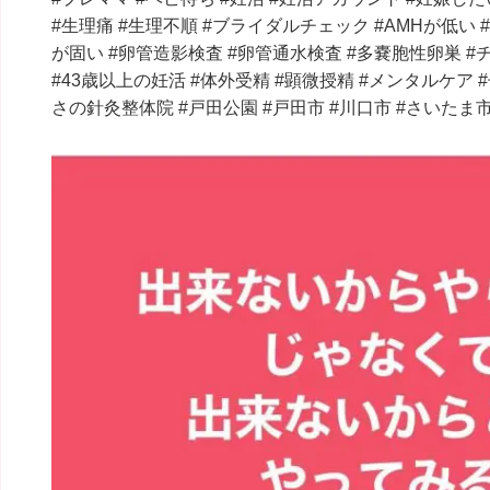
#生理痛 #生理不順 #ブライダルチェック #AMHが低い 
が固い #卵管造影検査 #卵管通水検査 #多嚢胞性卵巣 #
#43歳以上の妊活 #体外受精 #顕微授精 #メンタルケア 
さの針灸整体院 #戸田公園 #戸田市 #川口市 #さいたま