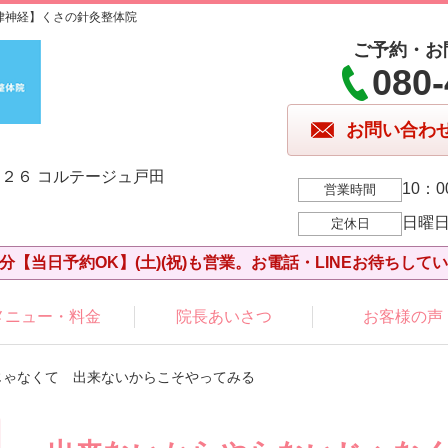
律神経】くさの針灸整体院
ご予約・お
080-
お問い合わ
２６ コルテージュ戸田
10：0
営業時間
日曜
定休日
分【当日予約OK】(土)(祝)も営業。お電話・LINEお待ちして
メニュー・料金
院長あいさつ
お客様の声
じゃなくて 出来ないからこそやってみる