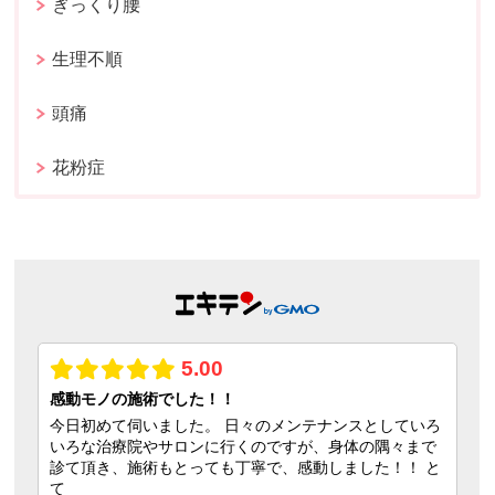
ぎっくり腰
生理不順
頭痛
花粉症