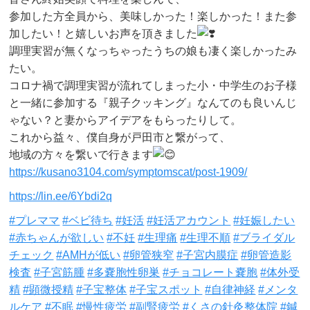
参加した方全員から、美味しかった！楽しかった！また参
加したい！と嬉しいお声を頂きました
調理実習が無くなっちゃったうちの娘も凄く楽しかったみ
たい。
コロナ禍で調理実習が流れてしまった小・中学生のお子様
と一緒に参加する『親子クッキング』なんてのも良いんじ
ゃない？と妻からアイデアをもらったりして。
これから益々、僕自身が戸田市と繋がって、
地域の方々を繋いで行きます
https://kusano3104.com/symptomscat/post-1909/
https://lin.ee/6Ybdi2q
#プレママ
#ベビ待ち
#妊活
#妊活アカウント
#妊娠したい
#赤ちゃんが欲しい
#不妊
#生理痛
#生理不順
#ブライダル
チェック
#AMHが低い
#卵管狭窄
#子宮内膜症
#卵管造影
検査
#子宮筋腫
#多嚢胞性卵巣
#チョコレート嚢胞
#体外受
精
#顕微授精
#子宝整体
#子宝スポット
#自律神経
#メンタ
ルケア
#不眠
#慢性疲労
#副腎疲労
#くさの針灸整体院
#鍼