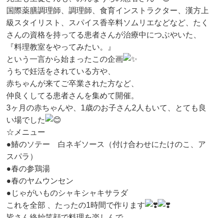
国際薬膳調理師、調理師、食育インストラクター、漢方上
級スタイリスト、スパイス香辛料ソムリエなどなど、たく
さんの資格を持ってる患者さんが治療中につぶやいた、
『料理教室をやってみたい。』
という一言から始まったこの企画
うちで妊活をされている方や、
赤ちゃんが来てご卒業された方など、
仲良くしてる患者さんを集めて開催。
3ヶ月の赤ちゃんや、1歳のお子さん2人もいて、とても良
い場でした
☆メニュー
●鰆のソテー 白ネギソース（付け合わせにたけのこ、ア
スパラ）
●春の参鶏湯
●春のヤムウンセン
●じゃがいものシャキシャキサラダ
これを全部 、たったの1時間で作ります
皆さん終始笑顔で料理を楽しんで、