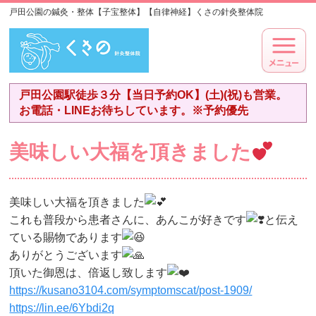
戸田公園の鍼灸・整体【子宝整体】【自律神経】くさの針灸整体院
戸田公園駅徒歩３分【当日予約OK】(土)(祝)も営業。
お電話・LINEお待ちしています。※予約優先
美味しい大福を頂きました
美味しい大福を頂きました
これも普段から患者さんに、あんこが好きです
と伝え
ている賜物であります
ありがとうございます
頂いた御恩は、倍返し致します
https://kusano3104.com/symptomscat/post-1909/
https://lin.ee/6Ybdi2q