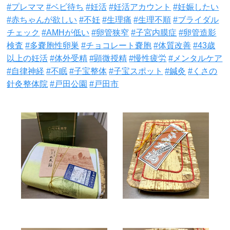
#プレママ
#ベビ待ち
#妊活
#妊活アカウント
#妊娠したい
#赤ちゃんが欲しい
#不妊
#生理痛
#生理不順
#ブライダル
チェック
#AMHが低い
#卵管狭窄
#子宮内膜症
#卵管造影
検査
#多嚢胞性卵巣
#チョコレート嚢胞
#体質改善
#43歳
以上の妊活
#体外受精
#顕微授精
#慢性疲労
#メンタルケア
#自律神経
#不眠
#子宝整体
#子宝スポット
#鍼灸
#くさの
針灸整体院
#戸田公園
#戸田市