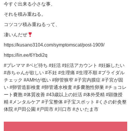
今すぐ出来る小さな事、
それを積み重ねる。
コツコツ積み重ねるって、
凄いんだぜ
https://kusano3104.com/symptomscat/post-1909/
https://lin.ee/6Ybdi2q
#プレママ #ベビ待ち #妊活 #妊活アカウント #妊娠したい
#赤ちゃんが欲しい #不妊 #生理痛 #生理不順 #ブライダル
チェック #AMHが低い #卵管狭窄 #子宮内膜症 #子宮が固
い #卵管造影検査 #卵管通水検査 #多嚢胞性卵巣 #チョコレ
ート嚢胞 #体質改善 #43歳以上の妊活 #体外受精 #顕微授
精 #メンタルケア #子宝整体 #子宝スポット #くさの針灸整
体院 #戸田公園 #戸田市 #川口市 #さいたま市