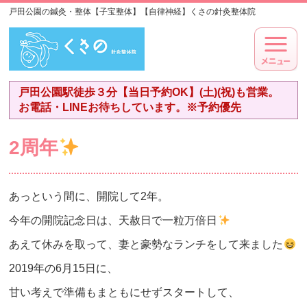
戸田公園の鍼灸・整体【子宝整体】【自律神経】くさの針灸整体院
戸田公園駅徒歩３分【当日予約OK】(土)(祝)も営業。
お電話・LINEお待ちしています。※予約優先
2周年
あっという間に、開院して2年。
今年の開院記念日は、天赦日で一粒万倍日
あえて休みを取って、妻と豪勢なランチをして来ました
2019年の6月15日に、
甘い考えで準備もまともにせずスタートして、