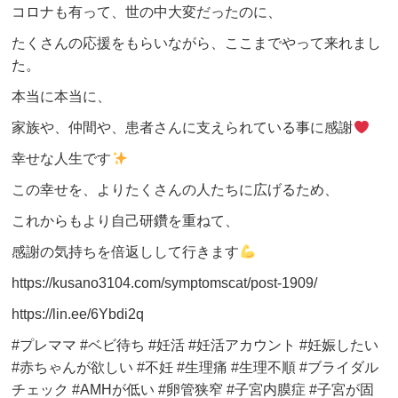
コロナも有って、世の中大変だったのに、
たくさんの応援をもらいながら、ここまでやって来れまし
た。
本当に本当に、
家族や、仲間や、患者さんに支えられている事に感謝
幸せな人生です
この幸せを、よりたくさんの人たちに広げるため、
これからもより自己研鑽を重ねて、
感謝の気持ちを倍返しして行きます
https://kusano3104.com/symptomscat/post-1909/
https://lin.ee/6Ybdi2q
#プレママ #ベビ待ち #妊活 #妊活アカウント #妊娠したい
#赤ちゃんが欲しい #不妊 #生理痛 #生理不順 #ブライダル
チェック #AMHが低い #卵管狭窄 #子宮内膜症 #子宮が固