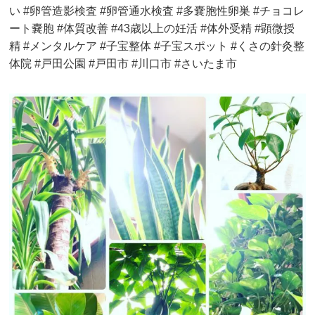
い #卵管造影検査 #卵管通水検査 #多嚢胞性卵巣 #チョコレ
ート嚢胞 #体質改善 #43歳以上の妊活 #体外受精 #顕微授
精 #メンタルケア #子宝整体 #子宝スポット #くさの針灸整
体院 #戸田公園 #戸田市 #川口市 #さいたま市