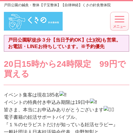
戸田公園の鍼灸・整体【子宝整体】【自律神経】くさの針灸整体院
戸田公園駅徒歩３分【当日予約OK】(土)(祝)も営業。
お電話・LINEお待ちしています。※予約優先
20日15時から24時限定 99円で
買える
イベント集客は現在185名
イベントの特典付き申込み期限は19日中
皆さま、本当にお申込みありがとうございます
電子書籍の妊活サポートバイブル、
『１％のセラピストだけが知っている妊活セラピー』
一般社団法人日本妊活協会代表 中野智彰と、