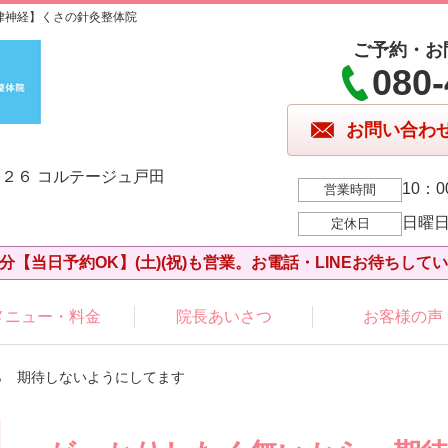
律神経】くさの針灸整体院
ご予約・お
080-
お問い合わ
２６ コルテージュ戸田
10：0
営業時間
日曜
定休日
分【当日予約OK】(土)(祝)も営業。お電話・LINEお待ちして
メニュー・料金
院長あいさつ
お客様の声
ら 期待しないようにしてます