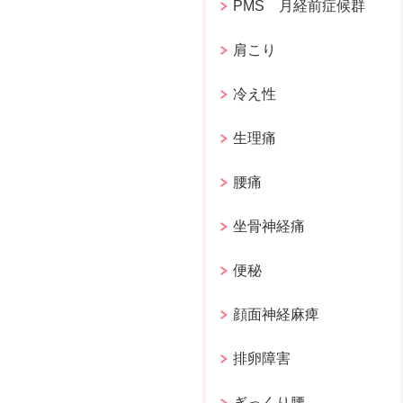
PMS 月経前症候群
肩こり
冷え性
生理痛
腰痛
坐骨神経痛
便秘
顔面神経麻痺
排卵障害
ぎっくり腰