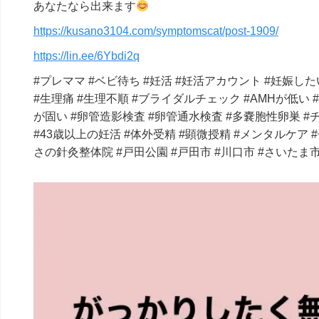
あなたなら出来ます
https://kusano3104.com/symptomscat/post-1909/
https://lin.ee/6Ybdi2q
#プレママ #ベビ待ち #妊活 #妊活アカウント #妊娠した
#生理痛 #生理不順 #ブライダルチェック #AMHが低い 
が固い #卵管造影検査 #卵管通水検査 #多嚢胞性卵巣 #
#43歳以上の妊活 #体外受精 #顕微授精 #メンタルケア 
さの針灸整体院 #戸田公園 #戸田市 #川口市 #さいたま