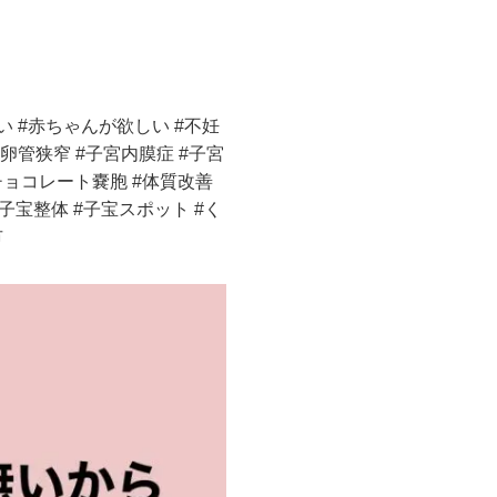
い #赤ちゃんが欲しい #不妊
#卵管狭窄 #子宮内膜症 #子宮
チョコレート嚢胞 #体質改善
#子宝整体 #子宝スポット #く
市