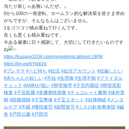
当たり前じゃあ無いんだぜ。』
0から100の一発逆転、ホームラン的な解決策を皆さま求め
がちですが、そんなもんはございません。
1をコツコツ積み重ねて行くんです。
良くも悪くも積み重ねです。
今ある健康に日々感謝して、大切にして行きたいものです
ね
https://kusano3104.com/symptomscat/post-1909/
https://lin.ee/6Ybdi2q
#プレママ
#ベビ待ち
#妊活
#妊活アカウント
#妊娠したい
#赤ちゃんが欲しい
#不妊
#生理痛
#生理不順
#ブライダル
チェック
#AMHが低い
#卵管狭窄
#子宮内膜症
#卵管造影
検査
#子宮筋腫
#多嚢胞性卵巣
#チョコレート嚢胞
#体外受
精
#顕微授精
#子宝整体
#子宝スポット
#自律神経
#メンタ
ルケア
#不眠
#慢性疲労
#副腎疲労
#くさの針灸整体院
#鍼
灸
#戸田公園
#戸田市